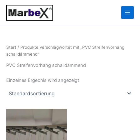
Zum
10
13
Inhalt
Produkte
Produkte
springen
Start
/ Produkte verschlagwortet mit „PVC Streifenvorhang
schalldämmend“
PVC Streifenvorhang schalldämmend
Einzelnes Ergebnis wird angezeigt