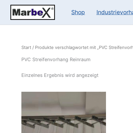
Zum
Inhalt
Shop
Industrievor
springen
Start
/ Produkte verschlagwortet mit „PVC Streifenvo
PVC Streifenvorhang Reinraum
Einzelnes Ergebnis wird angezeigt