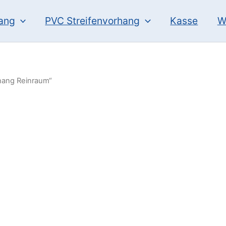
hang
PVC Streifenvorhang
Kasse
W
rhang Reinraum“