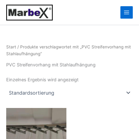
Zum
10
13
Inhalt
Produkte
Produkte
springen
Start
/ Produkte verschlagwortet mit „PVC Streifenvorhang mit
Stahlaufhängung“
PVC Streifenvorhang mit Stahlaufhängung
Einzelnes Ergebnis wird angezeigt