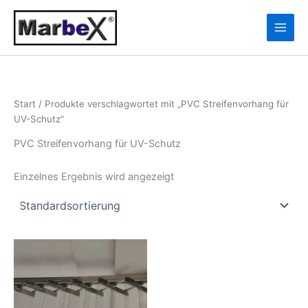
Zum
10
13
Inhalt
Produkte
Produkte
springen
Start
/ Produkte verschlagwortet mit „PVC Streifenvorhang für
UV-Schutz“
PVC Streifenvorhang für UV-Schutz
Einzelnes Ergebnis wird angezeigt