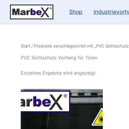
Zum
Inhalt
Shop
Industrievor
springen
Start
/ Produkte verschlagwortet mit „PVC Sichtschutz
PVC Sichtschutz Vorhang für Türen
Einzelnes Ergebnis wird angezeigt