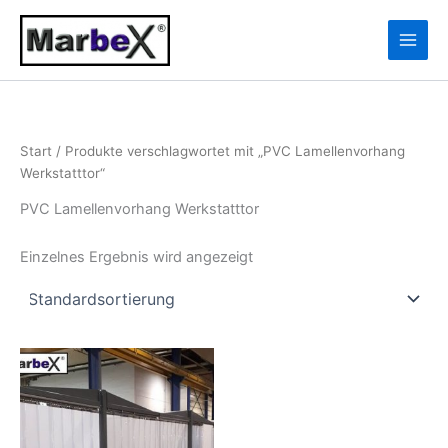
Zum
10
13
Inhalt
Produkte
Produkte
springen
Start
/ Produkte verschlagwortet mit „PVC Lamellenvorhang
Werkstatttor“
PVC Lamellenvorhang Werkstatttor
Einzelnes Ergebnis wird angezeigt