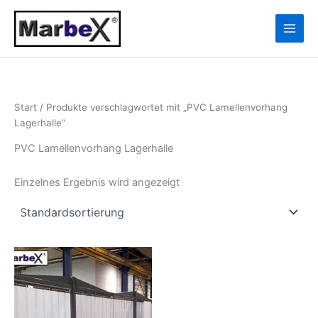
Zum
10
13
Inhalt
Produkte
Produkte
springen
Start
/ Produkte verschlagwortet mit „PVC Lamellenvorhang
Lagerhalle“
PVC Lamellenvorhang Lagerhalle
Einzelnes Ergebnis wird angezeigt