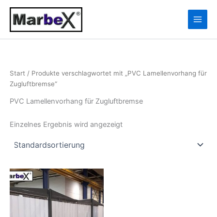
Zum
10
13
Inhalt
Produkte
Produkte
springen
Start
/ Produkte verschlagwortet mit „PVC Lamellenvorhang für
Zugluftbremse“
PVC Lamellenvorhang für Zugluftbremse
Einzelnes Ergebnis wird angezeigt