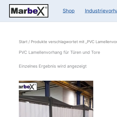
Zum
Inhalt
Shop
Industrievor
springen
Start
/ Produkte verschlagwortet mit „PVC Lamellenvo
PVC Lamellenvorhang für Türen und Tore
Einzelnes Ergebnis wird angezeigt