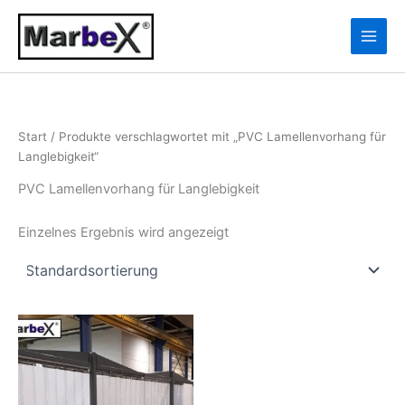
Zum
10
13
Inhalt
Produkte
Produkte
springen
Start
/ Produkte verschlagwortet mit „PVC Lamellenvorhang für
Langlebigkeit“
PVC Lamellenvorhang für Langlebigkeit
Einzelnes Ergebnis wird angezeigt