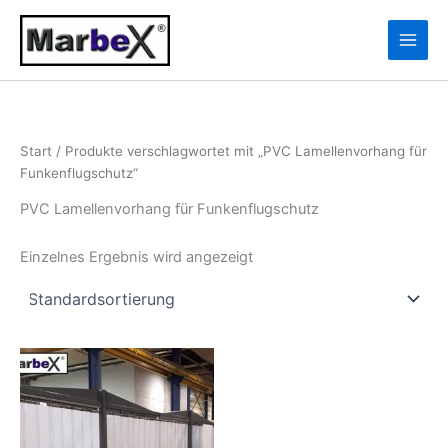
Zum
10
13
Inhalt
Produkte
Produkte
springen
Start
/ Produkte verschlagwortet mit „PVC Lamellenvorhang für
Funkenflugschutz“
PVC Lamellenvorhang für Funkenflugschutz
Einzelnes Ergebnis wird angezeigt