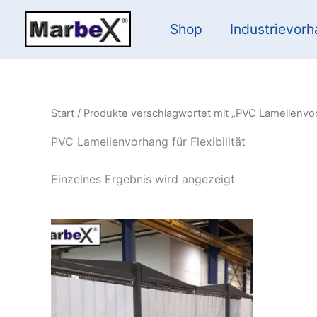
Zum
Inhalt
Shop
Industrievor
springen
Start
/ Produkte verschlagwortet mit „PVC Lamellenvorha
PVC Lamellenvorhang für Flexibilität
Einzelnes Ergebnis wird angezeigt