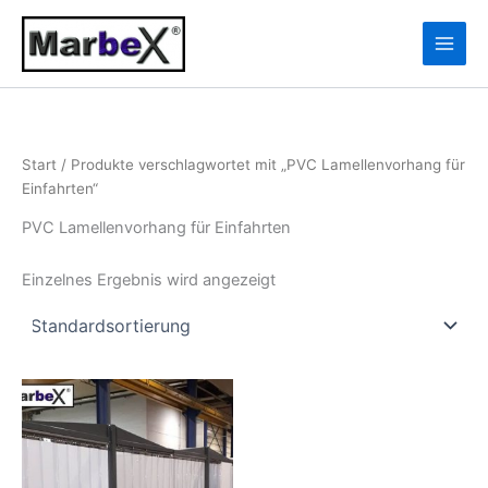
Zum
10
13
Inhalt
Produkte
Produkte
springen
Start
/ Produkte verschlagwortet mit „PVC Lamellenvorhang für
Einfahrten“
PVC Lamellenvorhang für Einfahrten
Einzelnes Ergebnis wird angezeigt