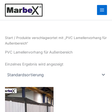
Zum
10
13
Inhalt
Produkte
Produkte
springen
Start
/ Produkte verschlagwortet mit „PVC Lamellenvorhang für
Außenbereich“
PVC Lamellenvorhang für Außenbereich
Einzelnes Ergebnis wird angezeigt