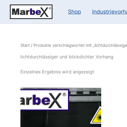
Zum
Inhalt
Shop
Industrievor
springen
Start
/ Produkte verschlagwortet mit „lichtdurchlässige
lichtdurchlässiger und blickdichter Vorhang
Einzelnes Ergebnis wird angezeigt