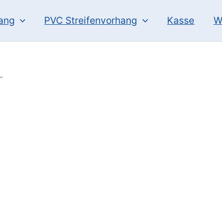
hang
PVC Streifenvorhang
Kasse
W
“