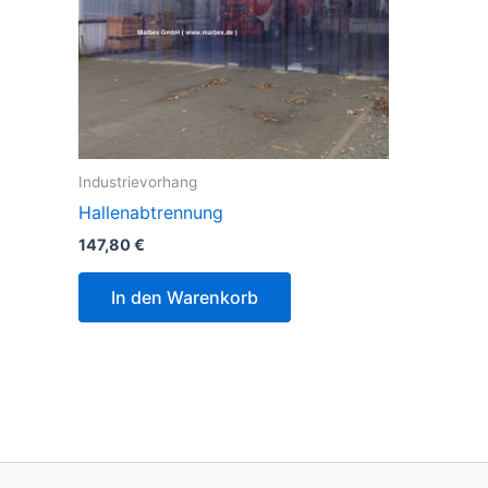
Industrievorhang
Hallenabtrennung
147,80
€
In den Warenkorb