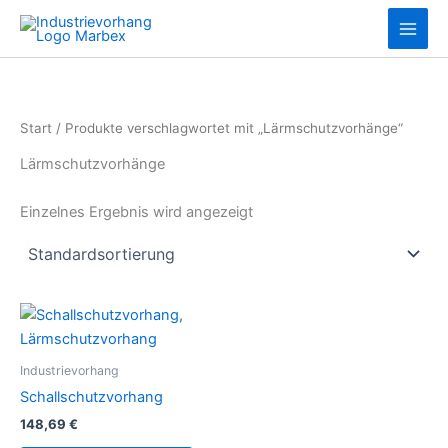
Zum
10
13
Inhalt
Produkte
Produkte
springen
Start
/ Produkte verschlagwortet mit „Lärmschutzvorhänge“
Lärmschutzvorhänge
Einzelnes Ergebnis wird angezeigt
Industrievorhang
Schallschutzvorhang
148,69
€