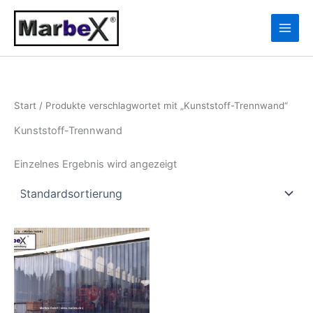
Zum
10
13
Inhalt
Produkte
Produkte
springen
Start
/ Produkte verschlagwortet mit „Kunststoff-Trennwand“
Kunststoff-Trennwand
Einzelnes Ergebnis wird angezeigt