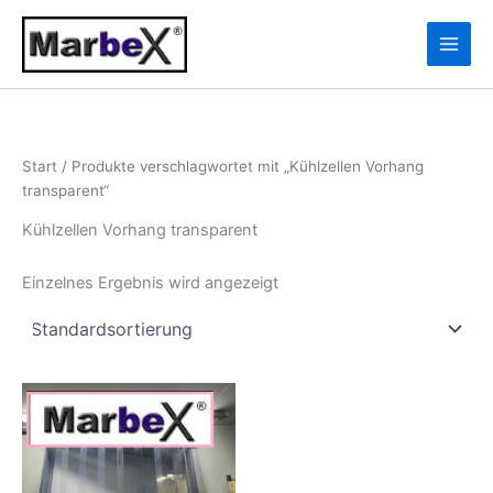
Zum
10
13
Inhalt
Produkte
Produkte
springen
Start
/ Produkte verschlagwortet mit „Kühlzellen Vorhang
transparent“
Kühlzellen Vorhang transparent
Einzelnes Ergebnis wird angezeigt