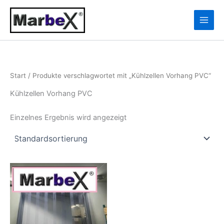
Zum
10
13
Inhalt
Produkte
Produkte
springen
Start
/ Produkte verschlagwortet mit „Kühlzellen Vorhang PVC“
Kühlzellen Vorhang PVC
Einzelnes Ergebnis wird angezeigt