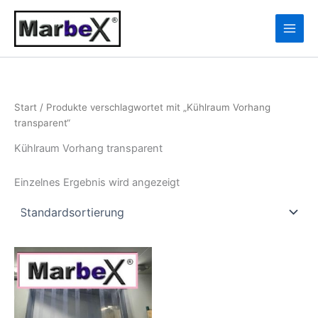
Zum
10
13
Inhalt
Produkte
Produkte
springen
Start
/ Produkte verschlagwortet mit „Kühlraum Vorhang
transparent“
Kühlraum Vorhang transparent
Einzelnes Ergebnis wird angezeigt