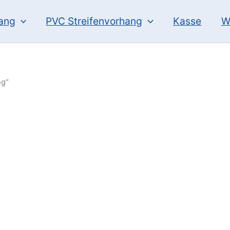
hang
PVC Streifenvorhang
Kasse
W
ng“