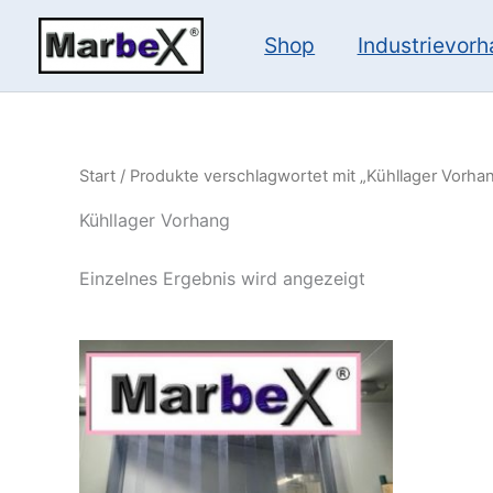
Zum
Inhalt
Shop
Industrievor
springen
Start
/ Produkte verschlagwortet mit „Kühllager Vorha
Kühllager Vorhang
Einzelnes Ergebnis wird angezeigt