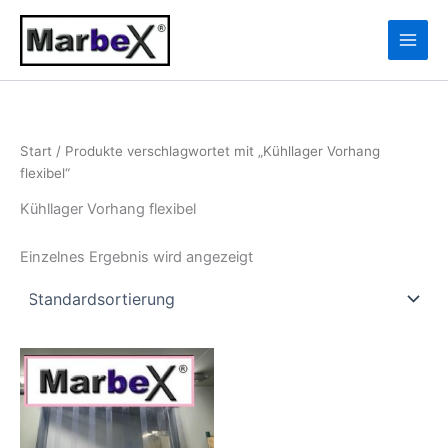
Zum
10
13
Inhalt
Produkte
Produkte
springen
Start
/ Produkte verschlagwortet mit „Kühllager Vorhang
flexibel“
Kühllager Vorhang flexibel
Einzelnes Ergebnis wird angezeigt