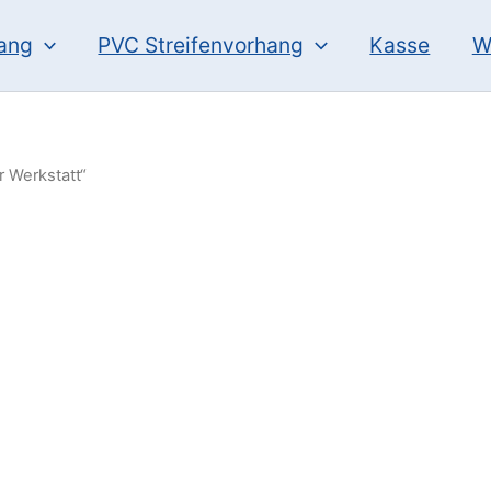
hang
PVC Streifenvorhang
Kasse
W
r Werkstatt“