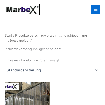
Zum
10
13
Inhalt
Produkte
Produkte
springen
Start
/ Produkte verschlagwortet mit „Industrievorhang
maßgeschneidert“
Industrievorhang maßgeschneidert
Einzelnes Ergebnis wird angezeigt