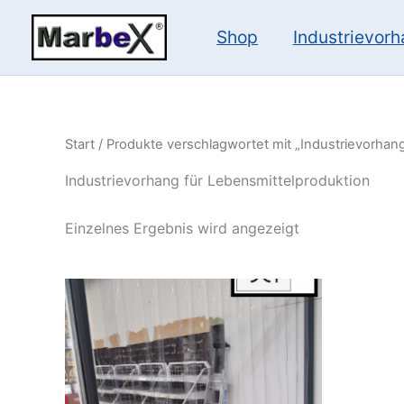
Zum
Inhalt
Shop
Industrievor
springen
Start
/ Produkte verschlagwortet mit „Industrievorhang
Industrievorhang für Lebensmittelproduktion
Einzelnes Ergebnis wird angezeigt