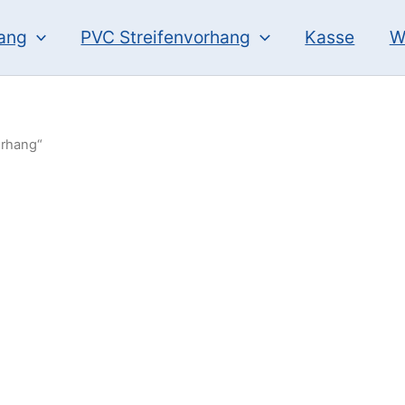
hang
PVC Streifenvorhang
Kasse
W
orhang“