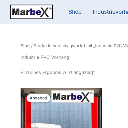
Zum
Inhalt
Shop
Industrievor
springen
Start
/ Produkte verschlagwortet mit „Industrie PVC V
Industrie PVC Vorhang
Einzelnes Ergebnis wird angezeigt
Ursprünglicher
Aktueller
Preis
Preis
Angebot!
war:
ist:
152,56 €
142,74 €.