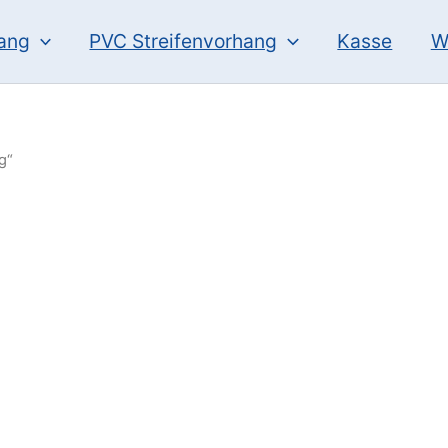
hang
PVC Streifenvorhang
Kasse
W
g“