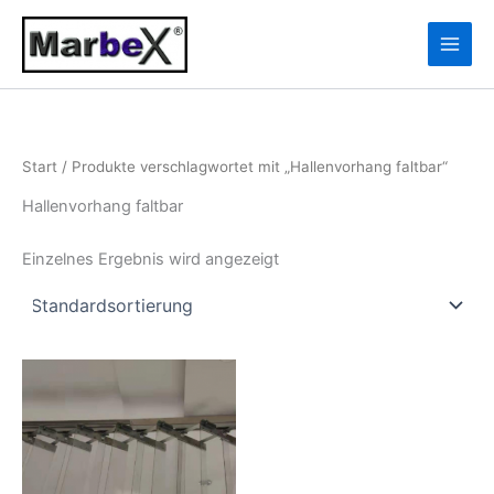
Zum
10
13
Inhalt
Produkte
Produkte
springen
Start
/ Produkte verschlagwortet mit „Hallenvorhang faltbar“
Hallenvorhang faltbar
Einzelnes Ergebnis wird angezeigt