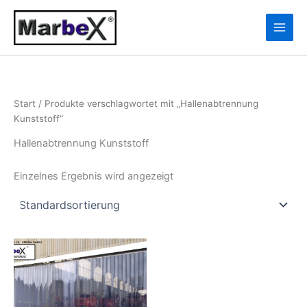
Zum
10
13
Inhalt
Produkte
Produkte
springen
Start
/ Produkte verschlagwortet mit „Hallenabtrennung
Kunststoff“
Hallenabtrennung Kunststoff
Einzelnes Ergebnis wird angezeigt