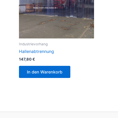
Industrievorhang
Hallenabtrennung
147,80
€
In den Warenkorb