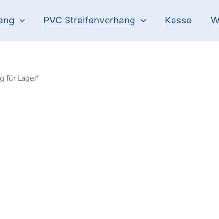
hang
PVC Streifenvorhang
Kasse
W
g für Lager“