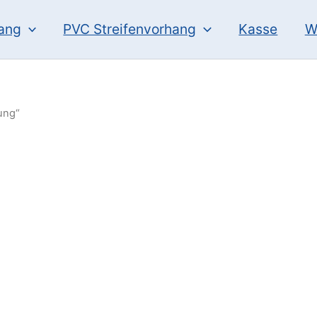
hang
PVC Streifenvorhang
Kasse
W
ung“