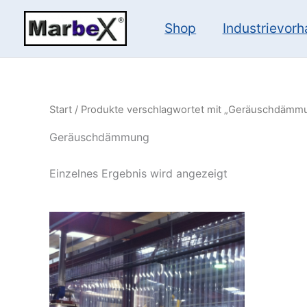
Zum
Inhalt
Shop
Industrievor
springen
Start
/ Produkte verschlagwortet mit „Geräuschdämm
Geräuschdämmung
Einzelnes Ergebnis wird angezeigt