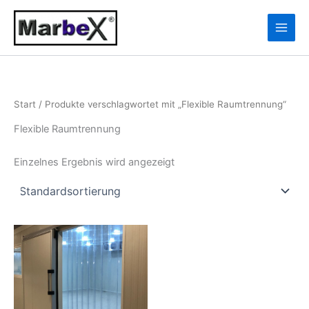
Zum
10
13
Inhalt
Produkte
Produkte
springen
Start
/ Produkte verschlagwortet mit „Flexible Raumtrennung“
Flexible Raumtrennung
Einzelnes Ergebnis wird angezeigt