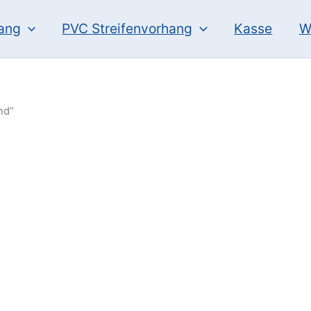
hang
PVC Streifenvorhang
Kasse
W
nd“