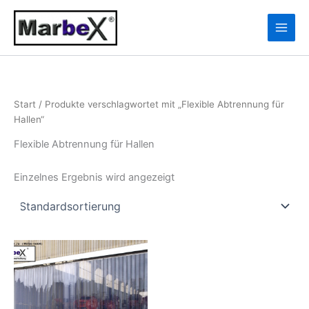
Zum
10
13
Inhalt
Produkte
Produkte
springen
Start
/ Produkte verschlagwortet mit „Flexible Abtrennung für
Hallen“
Flexible Abtrennung für Hallen
Einzelnes Ergebnis wird angezeigt