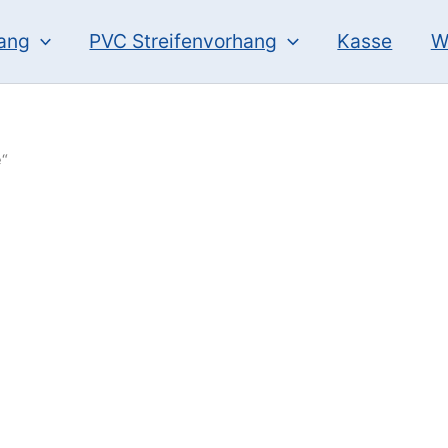
hang
PVC Streifenvorhang
Kasse
W
e“