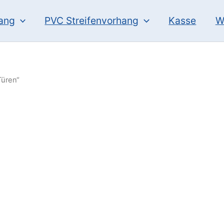
hang
PVC Streifenvorhang
Kasse
W
Türen“