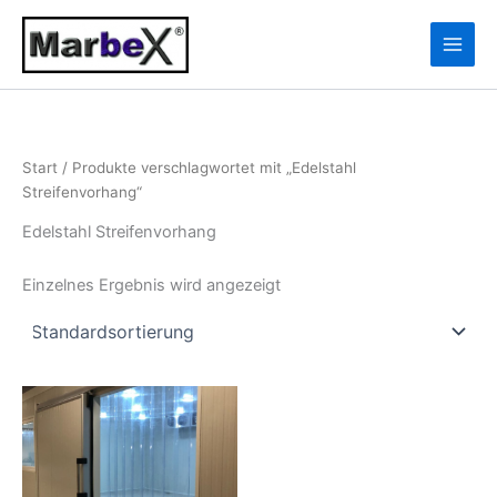
Zum
10
13
Inhalt
Produkte
Produkte
springen
Start
/ Produkte verschlagwortet mit „Edelstahl
Streifenvorhang“
Edelstahl Streifenvorhang
Einzelnes Ergebnis wird angezeigt