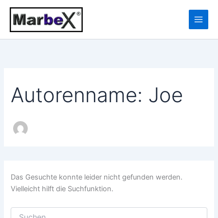
Suchen
Zum
10
13
nach:
Inhalt
Produkte
Produkte
springen
Autorenname: Joe
Das Gesuchte konnte leider nicht gefunden werden.
Vielleicht hilft die Suchfunktion.